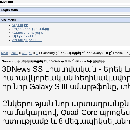
[
My site
]
Login form
Site menu
Գլխավոր
Բոլոր նորությունները
Հետաքրքրաշարժ
Միկրոբլոգներ
Հետադարձ կապ
Main
»
2012
»
Մայիս
»
4
» Samsung-ը ներկայացրել է նոր Galaxy S III-ը` iPhone 5-ի 
Samsung-ը ներկայացրել է նոր Galaxy S III-ը` iPhone 5-ի քիլլերը
3DNews ՏՏ Լրատվական - Երեկ Լ
հարավկորեական հեղինակավոր S
իր նոր Galaxy S III սմարթֆոնը, 
Ընկերության նոր արտադրանքն զին
համակարգով, Quad-Core պրոցեսո
խտությամբ և 8 մեգապիկսելանո