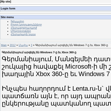
[
My site
]
Login form
Site menu
Գլխավոր
Բոլոր նորությունները
Հետաքրքրաշարժ
Միկրոբլոգներ
Հետադարձ կապ
Main
»
2012
»
Մայիս
»
3
» Գերմանիայում արգելել են Windows 7-ը եւ Xbox 360-ը
Գերմանիայում արգելել են Windows 7-ը եւ Xbox 360-ը
Գերմանիայում, Մանգեյմեի դատ
շուկայից հավաքել Microsoft-ի մ
խաղային Xbox 360-ը եւ Window
Ինչպես հաղորդում է Lenta.ru-ն` 
պատճառն այն է, որ այդ ապրանքն
ընկերությանը պատկանող պատ