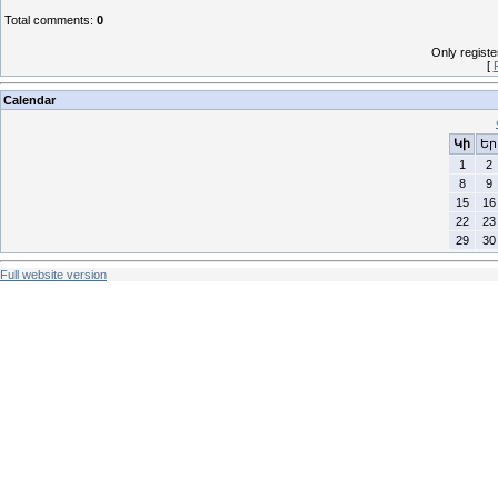
Total comments
:
0
Only regist
[
Calendar
Կի
Եր
1
2
8
9
15
16
22
23
29
30
Full website version