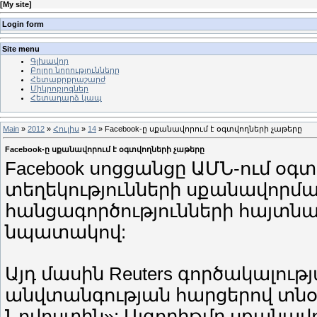
[
My site
]
Login form
Site menu
Գլխավոր
Բոլոր նորությունները
Հետաքրքրաշարժ
Միկրոբլոգներ
Հետադարձ կապ
Main
»
2012
»
Հուլիս
»
14
» Facebook-ը սքանավորում է օգտվողների չաթերը
Facebook-ը սքանավորում է օգտվողների չաթերը
Facebook սոցցանցը ԱՄՆ-ում օգ
տեղեկությունների սքանավորմ
հանցագործությունների հայտն
նպատակով:
Այդ մասին Reuters գործակալությ
անվտանգության հարցերով տնօր
Նովոստին»: Ալգորիթմը սքանավո