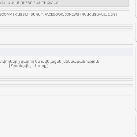
+9
» - ՀԱՎԱՆՈՒԹՅՈՒՆՆԵՐԻ ՔԱՆԱԿ
SCOMM
|
ՀԱՅՏՆԻ ՏԵԳԵՐ
:
FACEBOOK
,
3DNEWS
|
ԳՆԱՀԱՏԱԿԱՆ
:
1.0
/
9
|
տվողները կարող են ավելացնել մեկնաբանություն
[
Գրանցվել
|
Մուտք
]