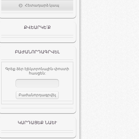
Հետադարձ կապ
ՔՎԵԱՐԿԵ՛Ք
ԲԱԺԱՆՈՐԴԱԳՐՎԵԼ
Գրեք ձեր էլեկտրոնային-փոստի
հասցեն:
ԿԱՐԴԱՑԵՔ ՆԱԵՒ