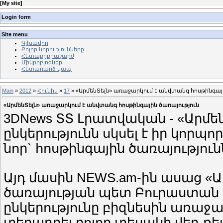
[
My site
]
Login form
Site menu
Գլխավոր
Բոլոր նորությունները
Հետաքրքրաշարժ
Միկրոբլոգներ
Հետադարձ կապ
Main
»
2012
»
Հունիս
»
17
» «ԱրմենՏելն» առաջարկում է անվտանգ հոսթինգայ
«ԱրմենՏելն» առաջարկում է անվտանգ հոսթինգային ծառայություն
3DNews ՏՏ Լրատվական - «Արմեն
ընկերությունն սկսել է իր կո
նոր` հոսթինգային ծառայություններ`
Այդ մասին NEWS.am-ին ասաց «
ծառայության պետ Բուրաստան Մո
ընկերությունը բիզնեսին առաջա
տեղադրել բոլոր տեսակի վեբ-ռես