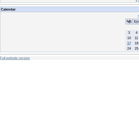
Calendar
Կի
Եր
3
4
10
11
17
18
24
25
Full website version